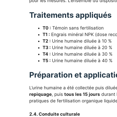
pour les mesures. L’ensemble du dispositi
Traitements appliqués
T0 :
Témoin sans fertilisation
T1 :
Engrais minéral NPK (dose rec
T2 :
Urine humaine diluée à 10 %
T3 :
Urine humaine diluée à 20 %
T4 :
Urine humaine diluée à 30 %
T5 :
Urine humaine diluée à 40 %
Préparation et applicat
L’urine humaine a été collectée puis dilué
repiquage
, puis
tous les 15 jours
durant 
pratiques de fertilisation organique liquid
2.4. Conduite culturale